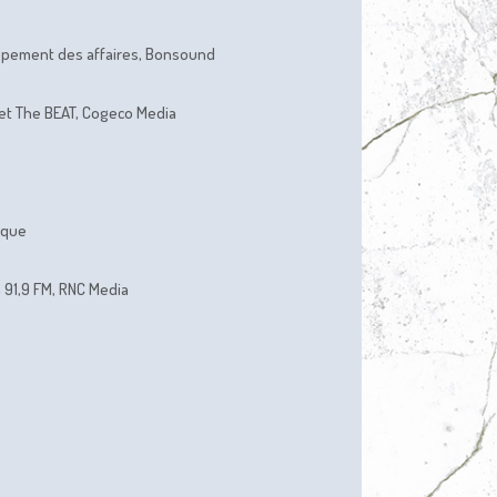
ppement des affaires, Bonsound
 et The BEAT, Cogeco Media
ique
 91,9 FM, RNC Media