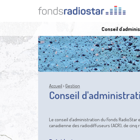
Jump
to
navigation
Conseil d'adminis
Accueil
›
Gestion
VOUS
Conseil d'administrat
Back
to
ÊTES
top
ICI
Le conseil d’administration du Fonds RadioStar
canadienne des radiodiffuseurs (ACR), de cinq 